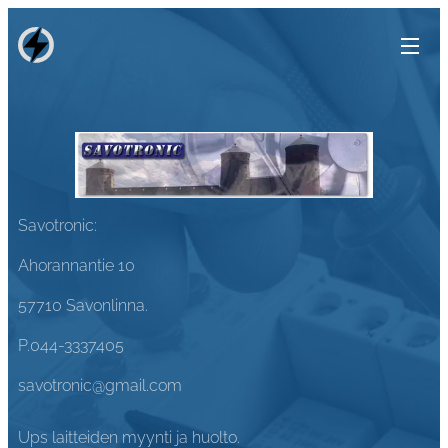
Savotronic:
Ahorannantie 10
57710 Savonlinna.
P.044-3337405
savotronic@gmail.com
Ups laitteiden myynti ja huolto.