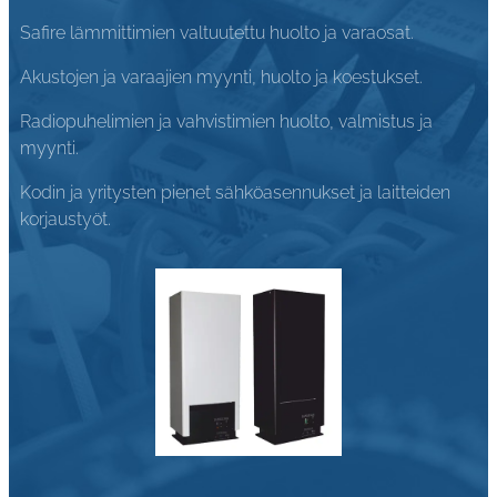
Safire lämmittimien valtuutettu huolto ja varaosat.
Akustojen ja varaajien myynti, huolto ja koestukset.
Radiopuhelimien ja vahvistimien huolto, valmistus ja
myynti.
Kodin ja yritysten pienet sähköasennukset ja laitteiden
korjaustyöt.